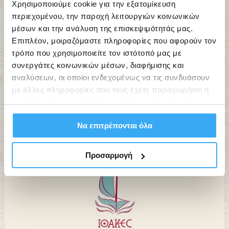
Χρησιμοποιούμε cookie για την εξατομίκευση
περιεχομένου, την παροχή λειτουργιών κοινωνικών
μέσων και την ανάλυση της επισκεψιμότητάς μας.
Επιπλέον, μοιραζόμαστε πληροφορίες που αφορούν τον
τρόπο που χρησιμοποιείτε τον ιστότοπό μας με
συνεργάτες κοινωνικών μέσων, διαφήμισης και
αναλύσεων, οι οποίοι ενδεχομένως να τις συνδυάσουν
με άλλες πληροφορίες που τους έχετε παραχωρήσει ή
τις οποίες έχουν συλλέξει σε σχέση με την από μέρους
Εργαστήρια Τέχνης “ΙΘΑΚΕΣ”
σας χρήση των υπηρεσιών τους.
Να επιτρέπονται όλα
Προσαρμογή