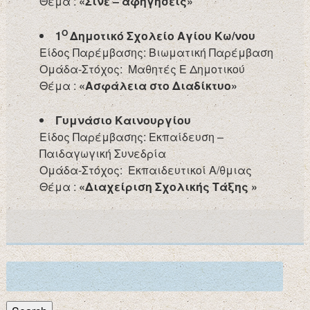
Θέμα :
«Σινε – αφηγήσεις»
Ο
1
Δημοτικό Σχολείο Αγίου Κω/νου
Είδος Παρέμβασης: Βιωματική Παρέμβαση
Ομάδα-Στόχος: Μαθητές Ε Δημοτικού
Θέμα :
«Ασφάλεια στο Διαδίκτυο»
Γυμνάσιο Καινουργίου
Είδος Παρέμβασης: Εκπαίδευση –
Παιδαγωγική Συνεδρία
Ομάδα-Στόχος: Εκπαιδευτικοί Α/θμιας
Θέμα :
«Διαχείριση Σχολικής Τάξης »
Search
for: