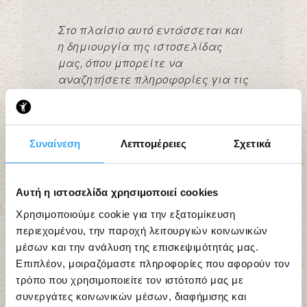
Στο πλαίσιο αυτό εντάσσεται και
η δημιουργία της ιστοσελίδας
μας, όπου μπορείτε να
αναζητήσετε πληροφορίες για τις
δράσεις του Φορέα, να
ενημερώνεστε για θέματα που
σας ενδιαφέρουν και να
μαθαίνετε τα νέα μας.
Συναίνεση
Λεπτομέρειες
Σχετικά
Καλή περιήγηση
Αυτή η ιστοσελίδα χρησιμοποιεί cookies
Γιώργος Παπαναστασίου
Χρησιμοποιούμε cookie για την εξατομίκευση
Δήμαρχος Αγρινίου
περιεχομένου, την παροχή λειτουργιών κοινωνικών
Πρόεδρος του Κέντρου Πρόληψης
μέσων και την ανάλυση της επισκεψιμότητάς μας.
«ΟΔΥΣΣΕΑΣ»
Επιπλέον, μοιραζόμαστε πληροφορίες που αφορούν τον
τρόπο που χρησιμοποιείτε τον ιστότοπό μας με
συνεργάτες κοινωνικών μέσων, διαφήμισης και
επιστροφή στην κορυφή