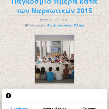
Παγκόσμια Ημέρα κατά
των Ναρκωτικών 2015
29 Ιουνίου 2015
filed under:
Φωτογραφικό Υλικό
1
2
→
Συναίνεση
Λεπτομέρειες
Σχετικά