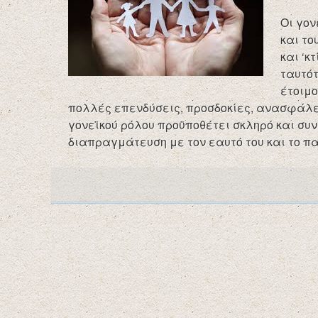
Οι γον
και το
και ‘κ
ταυτότ
έτοιμο
πολλές επενδύσεις, προσδοκίες, ανασφάλειε
γονεϊκού ρόλου προϋποθέτει σκληρό και συν
διαπραγμάτευση με τον εαυτό του και το παι