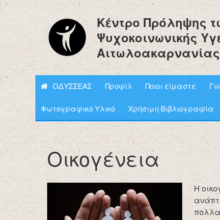
Κέντρο Πρόληψης τ
Ψυχοκοινωνικής Υγ
Αιτωλοακαρνανίας
ΟΔΥΣΣΕΑΣ
Προφίλ
Ποιοι είμαστε
Γν
Φωτογραφικό Υλικό
Χρήσιμη Βιβλιογραφία
Οικογένεια
Η οικο
ανάπτυ
πολλα