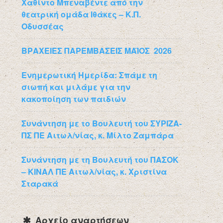
Χαθίντο Μπεναβέντε από την
θεατρική ομάδα Ιθάκες – Κ.Π.
Οδυσσέας
ΒΡΑΧΕΙΕΣ ΠΑΡΕΜΒΑΣΕΙΣ ΜΑΪΟΣ 2026
Ενημερωτική Ημερίδα: Σπάμε τη
σιωπή και μιλάμε για την
κακοποίηση των παιδιών
Συνάντηση με το Βουλευτή του ΣΥΡΙΖΑ-
ΠΣ ΠΕ Αιτωλ/νίας, κ. Μίλτο Ζαμπάρα
Συνάντηση με τη Βουλευτή του ΠΑΣΟΚ
– ΚΙΝΑΛ ΠΕ Αιτωλ/νίας, κ. Χριστίνα
Σταρακά
Αρχείο αναρτήσεων