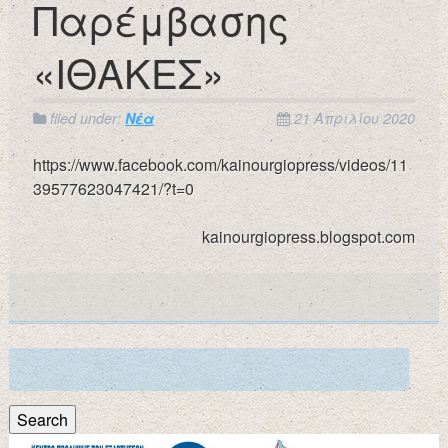
Παρέμβασης
«ΙΘΑΚΕΣ»
filed under:
Νέα
21 Απριλίου 2020
https://www.facebook.com/kainourgiopress/videos/11
39577623047421/?t=0
kainourgiopress.blogspot.com
Search
for:
Search