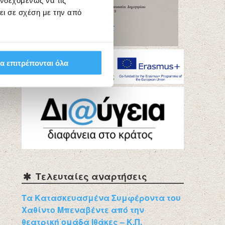
ενδεχομένως να τις
ει σε σχέση με την από
α επιτρέπονται όλα
Τελευταίες αναρτήσεις
Τα Κατασκευασμένα Συμφέροντα του
Χαθίντο Μπεναβέντε από την
θεατρική ομάδα Ιθάκες – Κ.Π.