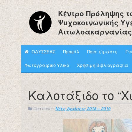
Κέντρο Πρόληψης τ
Ψυχοκοινωνικής Υγ
Αιτωλοακαρνανίας
ΟΔΥΣΣΕΑΣ
Προφίλ
Ποιοι είμαστε
Γν
Φωτογραφικό Υλικό
Χρήσιμη Βιβλιογραφία
Καλοτάξιδο το “Χ
filed under:
Νέες Δράσεις 2018 – 2019