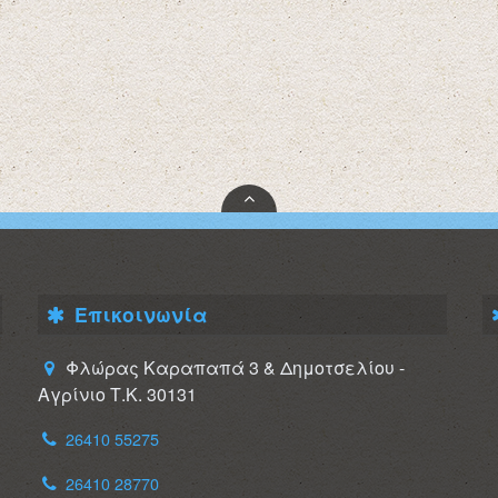
Επικοινωνία
Φλώρας Καραπαπά 3 & Δημοτσελίου -
Αγρίνιο Τ.Κ. 30131
26410 55275
26410 28770