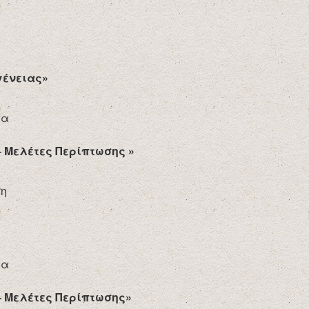
γένειας»
ία
– Μελέτες Περίπτωσης »
ση
ία
– Μελέτες Περίπτωσης»