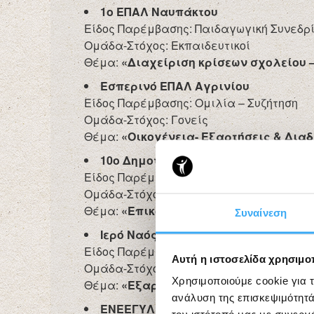
1ο ΕΠΑΛ Ναυπάκτου
Είδος Παρέμβασης: Παιδαγωγική Συνεδρ
Ομάδα-Στόχος: Εκπαιδευτικοί
Θέμα:
«Διαχείριση κρίσεων σχολείου 
Εσπερινό ΕΠΑΛ Αγρινίου
Είδος Παρέμβασης: Ομιλία – Συζήτηση
Ομάδα-Στόχος: Γονείς
Θέμα:
«Οικογένεια- Εξαρτήσεις & Διαδ
10ο Δημοτικό Σχολείο Αγρινίου
Είδος Παρέμβασης: Ομιλία – Συζήτηση
Ομάδα-Στόχος: Γονείς
Θέμα:
«Επικοινωνία στην οικογένεια »
Συναίνεση
Ιερό Ναός Αγίου Νεκταρίου Κάτω Π
Είδος Παρέμβασης: Ομιλία – Συζήτηση
Αυτή η ιστοσελίδα χρησιμοπ
Ομάδα-Στόχος: Γονείς
Χρησιμοποιούμε cookie για 
Θέμα:
«Εξαρτήσεις»
ανάλυση της επισκεψιμότητά
ΕΝΕΕΓΥΛ Μεσολογίου