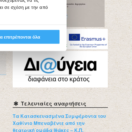
ενδεχομένως να τις
ει σε σχέση με την από
α επιτρέπονται όλα
Τελευταίες αναρτήσεις
Τα Κατασκευασμένα Συμφέροντα του
Χαθίντο Μπεναβέντε από την
θεατρική ομάδα Ιθάκες – Κ.Π.