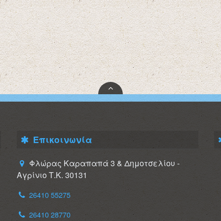
Επικοινωνία
Φλώρας Καραπαπά 3 & Δημοτσελίου -
Αγρίνιο Τ.Κ. 30131
26410 55275
26410 28770