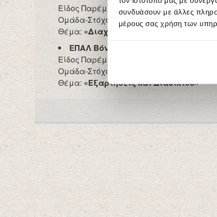
τον ιστότοπό μας με συνεργ
Είδος Παρέμβασης: Παιδαγωγική Συνεδρ
συνδυάσουν με άλλες πληροφ
Ομάδα-Στόχος: Εκπαιδευτικοί
μέρους σας χρήση των υπηρ
Θέμα:
«Διαχείριση κρίσεων σχολείου 
ΕΠΑΛ Βόνιτσας
Είδος Παρέμβασης: Βιωματική Παρέμβα
Ομάδα-Στόχος: Μαθητές Β’ & Γ’ Λυκείου
Θέμα:
«Εξαρτήσεις και Διαδίκτυο»