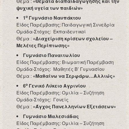
Θέμα :
«Θέματα διαπαιδαγώγησης και την
ψυχική υγεία των παιδιών»
ο
1
Γυμνάσιο Ναυπάκτου
Είδος Παρέμβασης: Παιδαγωγική Συνεδρία
Ομάδα-Στόχος: Εκπαιδευτικοί
Θέμα :
«Διαχείριση κρίσεων σχολείου –
Μελέτες Περίπτωσης»
Γυμνάσιο Παναιτωλίου
Είδος Παρέμβασης: Βιωματική Παρέμβαση
Ομάδα-Στόχος: Μαθητές Β’ Γυμνασίου
Θέμα :
«Μαθαίνω να Σερφάρω…Αλλιώς»
ο
6
Γενικό Λύκειο Αγρινίου
Είδος Παρέμβασης: Ομιλία – Συζήτηση
Ομάδα-Στόχος: Γονείς
Θέμα :
«Άγχος Πανελληνίων Εξετάσεων»
Γυμνάσιο Μαλεσιάδας
Είδος Παρέμβασης: Ομιλία – Συζήτηση