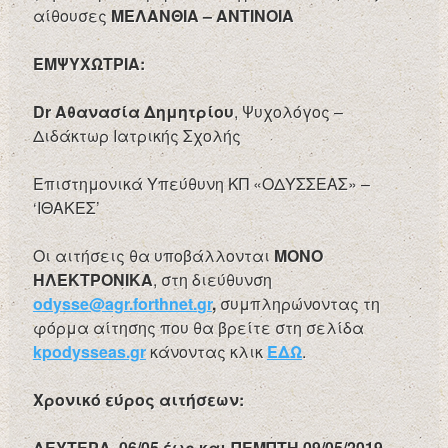
αίθουσες
ΜΕΛΑΝΘΙΑ – ΑΝΤΙΝΟΙΑ
ΕΜΨΥΧΩΤΡΙΑ:
Dr
Αθανασία Δημητρίου
, Ψυχολόγος –
Διδάκτωρ Ιατρικής Σχολής
Επιστημονικά Υπεύθυνη ΚΠ «ΟΔΥΣΣΕΑΣ» –
‘ΙΘΑΚΕΣ’
Οι αιτήσεις θα υποβάλλονται
ΜΟΝΟ
ΗΛΕΚΤΡΟΝΙΚΑ
, στη διεύθυνση
odysse
@
agr
.
forthnet
.
gr
,
συμπληρώνοντας τη
φόρμα αίτησης που θα βρείτε στη σελίδα
kpodysseas.gr
κάνοντας κλικ
ΕΔΩ
.
Χρονικό εύρος αιτήσεων:
ΔΕΥΤΕΡΑ 06/05 έως και ΠΕΜΠΤΗ 09/05/2019