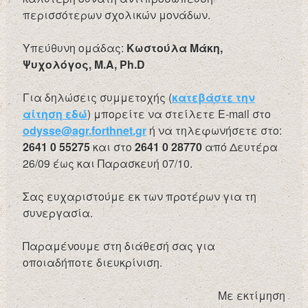
περισσότερων σχολικών μονάδων.
Υπεύθυνη ομάδας:
Κωστούλα Μάκη,
Ψυχολόγος,
M
.Α,
Ph
.
D
Για δηλώσεις συμμετοχής (
κατεβάστε την
αίτηση εδώ
) μπορείτε να στείλετε Ε-mail στο
odysse@agr.forthnet.gr
ή να τηλεφωνήσετε στο:
2641 0 55275
και στο
2641 0 28770
από Δευτέρα
26/09 έως και Παρασκευή 07/10.
Σας ευχαριστούμε εκ των προτέρων για τη
συνεργασία.
Παραμένουμε στη διάθεσή σας για
οποιαδήποτε διευκρίνιση.
Με εκτίμηση