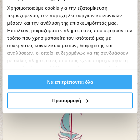
Χρησιμοποιούμε cookie για την εξατομίκευση
περιεχομένου, την παροχή λειτουργιών κοινωνικών
μέσων και την ανάλυση της επισκεψιμότητάς μας.
Επιπλέον, μοιραζόμαστε πληροφορίες που αφορούν τον
τρόπο που χρησιμοποιείτε τον ιστότοπό μας με
συνεργάτες κοινωνικών μέσων, διαφήμισης και
αναλύσεων, οι οποίοι ενδεχομένως να τις συνδυάσουν
με άλλες πληροφορίες που τους έχετε παραχωρήσει ή
τις οποίες έχουν συλλέξει σε σχέση με την από μέρους
σας χρήση των υπηρεσιών τους.
Εργαστήρια Τέχνης “ΙΘΑΚΕΣ”
Να επιτρέπονται όλα
Προσαρμογή