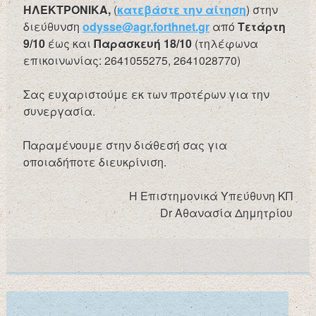
HΛΕΚΤΡΟΝΙΚΑ,
(
κατεβάστε την αίτηση
) στην
διεύθυνση
odysse@agr.forthnet.gr
από
Τετάρτη
9/10
έως και
Παρασκευή 18/10
(τηλέφωνα
επικοινωνίας: 2641055275, 2641028770)
Σας ευχαριστούμε εκ των προτέρων για την
συνεργασία.
Παραμένουμε στην διάθεσή σας για
οποιαδήποτε διευκρίνιση.
Η Επιστημονικά Υπεύθυνη ΚΠ
Dr Αθανασία Δημητρίου
Search
for: