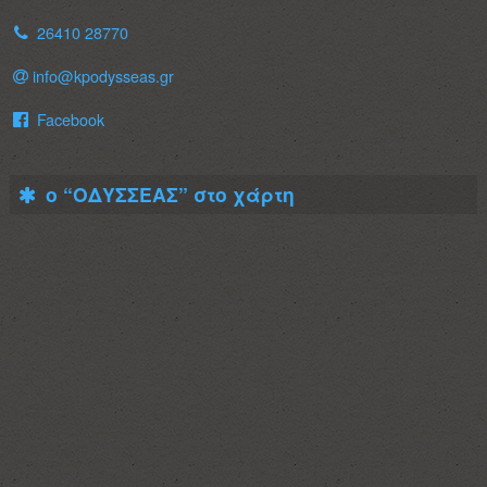
26410 28770
info@kpodysseas.gr
Facebook
ο “ΟΔΥΣΣΕΑΣ” στο χάρτη