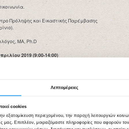
πικοινωνία.
ντρο Πρόληψης και Εικαστικής Παρέμβασης
ίνιο).
λόγος, ΜΑ, Ph.D
Απριλίου 2019
(9:00-14:00)
λεκτρονικά
(
συμπληρώνοντας την επισυναπτόμενη
gr
από Τρίτη 02/04/2019 έως και Τετάρτη 10/04/2019
. Θα
α).
Λεπτομέρειες
Η επιστημονικά υπεύθυνη
Dr Αθανασία Δημητρίου
οιεί cookies
την εξατομίκευση περιεχομένου, την παροχή λειτουργιών κοιν
ς μας. Επιπλέον, μοιραζόμαστε πληροφορίες που αφορούν τον