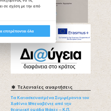
ενδεχομένως να τις
ει σε σχέση με την από
α επιτρέπονται όλα
Τελευταίες αναρτήσεις
Τα Κατασκευασμένα Συμφέροντα του
Χαθίντο Μπεναβέντε από την
θεατρική ομάδα Ιθάκες – Κ.Π.