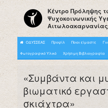
Κέντρο Πρόληψης τ
Ψυχοκοινωνικής Υγ
Αιτωλοακαρνανίας
ΟΔΥΣΣΕΑΣ
Προφίλ
Ποιοι είμαστε
Γν
Φωτογραφικό Υλικό
Χρήσιμη Βιβλιογραφία
«Συμβάντα και μ
βιωματικό εργαστ
σκιάχτρα»