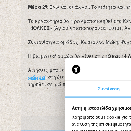
η
Μέρα 2
: Εγώ και οι άλλοι. Ταυτότητα και ε
Το εργαστήριο θα πραγματοποιηθεί στο Κέ
«ΙΘΑΚΕΣ»
(Αγίου Χριστοφόρου 35, 30131, Αγρ
Συντονίστρια ομάδας: Κωστούλα Μάκη, Ψυχο
Η βιωματική ομάδα θα γίνει στις
13 και 14 
Αιτήσεις μπορείτε να αποστείλετε
ΜΟΝΟ η
φόρμα
) στη διεύθυνση
odysse@agr.forthnet.
τηρηθεί σειρά προτεραιότητας (έως 17 άτομ
Συναίνεση
Αυτή η ιστοσελίδα χρησιμοπ
Χρησιμοποιούμε cookie για 
ανάλυση της επισκεψιμότητά