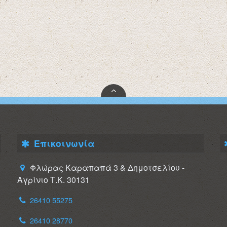
Επικοινωνία
Φλώρας Καραπαπά 3 & Δημοτσελίου -
Αγρίνιο Τ.Κ. 30131
26410 55275
26410 28770