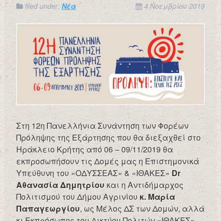
filed under:
Νέα
4 Νοεμβρίου 2019
Στη 12η Πανελλήνια Συνάντηση των Φορέων
Πρόληψης της Εξάρτησης που θα διεξαχθεί στο
Ηράκλειο Κρήτης από 06 – 09/11/2019 θα
εκπροσωπήσουν τις Δομές μας η Επιστημονικά
Υπεύθυνη του «ΟΔΥΣΣΕΑΣ» & «ΙΘΑΚΕΣ»
Dr
Αθανασία Δημητρίου
και η Αντιδήμαρχος
Πολιτισμού του Δήμου Αγρινίου
κ. Μαρία
Παπαγεωργίου
, ως Μέλος ΔΣ των Δομών, αλλά
κι Εκπρόσωπος του Δικτύου Πολιτών «ΙΘΑΚΕΣ»