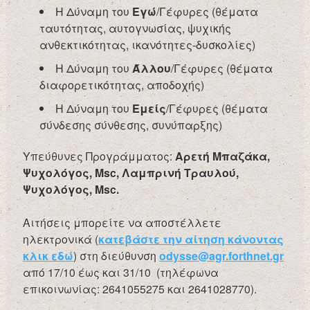
Η Δύναμη του
Εγώ
/Γέφυρες (θέματα
ταυτότητας, αυτογνωσίας, ψυχικής
ανθεκτικότητας, ικανότητες-δυσκολίες)
Η Δύναμη του
Άλλου
/Γέφυρες (θέματα
διαφορετικότητας, αποδοχής)
Η Δύναμη του
Εμείς
/Γέφυρες (θέματα
σύνδεσης σύνθεσης, συνύπαρξης)
Υπεύθυνες Προγράμματος:
Αρετή Μπαζάκα,
Ψυχολόγος, Msc, Λαμπρινή Τραυλού,
Ψυχολόγος, Msc.
Αιτήσεις μπορείτε να αποστέλλετε
ηλεκτρονικά (
κατεβάστε την αίτηση κάνοντας
κλικ εδώ
) στη διεύθυνση
odysse@agr.forthnet.gr
από 17/10 έως και 31/10 (τηλέφωνα
επικοινωνίας: 2641055275 και 2641028770).