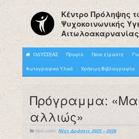
Κέντρο Πρόληψης τ
Ψυχοκοινωνικής Υγ
Αιτωλοακαρνανίας
ΟΔΥΣΣΕΑΣ
Προφίλ
Ποιοι είμαστε
Γν
Φωτογραφικό Υλικό
Χρήσιμη Βιβλιογραφία
Πρόγραμμα: «Μ
αλλιώς»
filed under:
Νέες Δράσεις 2025 – 2026