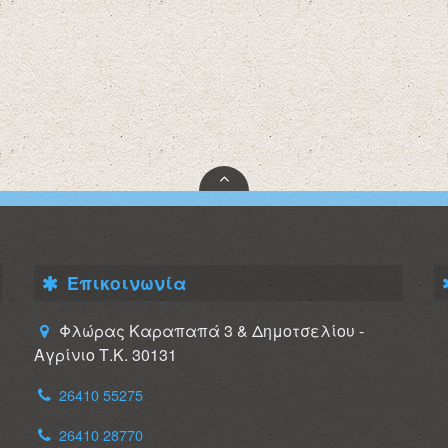
Επικοινωνία
Φλώρας Καραπαπά 3 & Δημοτσελίου -
Αγρίνιο Τ.Κ. 30131
26410 55275
26410 28770