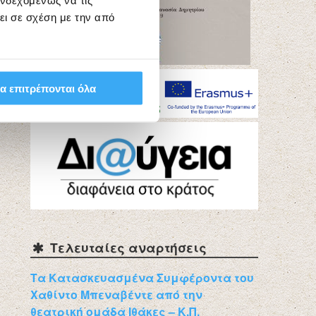
ενδεχομένως να τις
ει σε σχέση με την από
α επιτρέπονται όλα
Τελευταίες αναρτήσεις
Τα Κατασκευασμένα Συμφέροντα του
Χαθίντο Μπεναβέντε από την
θεατρική ομάδα Ιθάκες – Κ.Π.