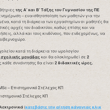
θήτριες
της Α’ και Β’ Τάξης του Γυμνασίου της ΠΕ
 ενημέρωση – ευαισθητοποίηση των μαθητών για την
μένα, κατά τη διάρκεια των εργαστηρίων οι μαθητές θα
κές αρχές του διαδικτύου, καθώς επίσης και να
λήσεις, αλλά και τους κινδύνους, που ενδεχομένως, να
 κυβερνοχώρο.
χολείου κατά τη διάρκεια του ωρολογίου
ε σχολικής μονάδας
και θα ολοκληρωθεί σε
2
ης κάθε συνάντησης θα είναι
2 διδακτικές ώρες.
MSc – Επιστημονικό Στέλεχος ΚΠ
ιστημονικό Στέλεχος ΚΠ
λεκτρονικά
(
κατεβάστε την αίτηση κάνοντας κλικ