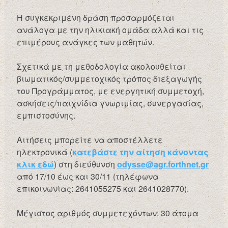
Η συγκεκριμένη δράση προσαρμόζεται
ανάλογα με την ηλικιακή ομάδα αλλά και τις
επιμέρους ανάγκες των μαθητών.
Σχετικά με τη μεθοδολογία ακολουθείται
βιωματικός/συμμετοχικός τρόπος διεξαγωγής
του Προγράμματος, με ενεργητική συμμετοχή,
ασκήσεις/παιχνίδια γνωριμίας, συνεργασίας,
εμπιστοσύνης.
Αιτήσεις μπορείτε να αποστέλλετε
ηλεκτρονικά (
κατεβάστε την αίτηση κάνοντας
κλικ εδώ
) στη διεύθυνση
odysse@agr.forthnet.gr
από 17/10 έως και 30/11 (τηλέφωνα
επικοινωνίας: 2641055275 και 2641028770).
Μέγιστος αριθμός συμμετεχόντων: 30 άτομα