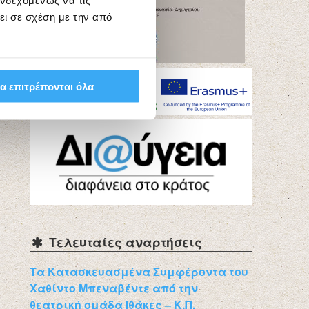
ενδεχομένως να τις
ει σε σχέση με την από
α επιτρέπονται όλα
Τελευταίες αναρτήσεις
Τα Κατασκευασμένα Συμφέροντα του
Χαθίντο Μπεναβέντε από την
θεατρική ομάδα Ιθάκες – Κ.Π.