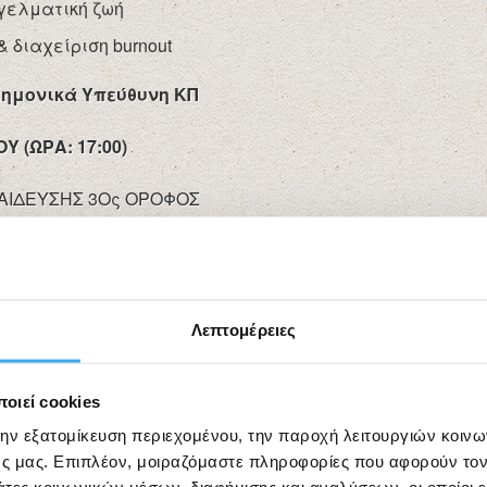
γελματική ζωή
διαχείριση burnout
τημονικά Υπεύθυνη ΚΠ
 (ΩΡΑ: 17:00)
ΑΙΔΕΥΣΗΣ 3Ος ΟΡΟΦΟΣ
 με τη Γραμματεία του ΚΠ 26410 55275 & 28770 –
Λεπτομέρειες
οιεί cookies
την εξατομίκευση περιεχομένου, την παροχή λειτουργιών κοιν
ς μας. Επιπλέον, μοιραζόμαστε πληροφορίες που αφορούν τον