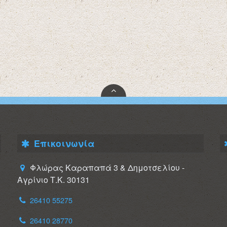
Επικοινωνία
Φλώρας Καραπαπά 3 & Δημοτσελίου -
Αγρίνιο Τ.Κ. 30131
26410 55275
26410 28770