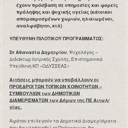
έχουν πρόσβαση σε υπηρεσίες και φορείς
πρόληψης και ψυχικής υγείας (κάτοικοι
απομακρυσμένων χωριών, ηλικιωμένοι,
αναλφάβητοι, κτλ)
ΥΠΕΥΘΥΝΗ ΠΙΛΟΤΙΚΟΥ ΠΡΟΓΡΑΜΜΑΤΟΣ:
Dr
Αθανασία Δημητρίου
, Ψυχολόγος –
Διδάκτωρ Ιατρικής Σχολής, Επιστημονικά
Υπεύθυνη ΚΠ «ΟΔΥΣΣΕΑΣ»
Αιτήσεις μπορούν να υποβάλλουν οι
ΠΡΟΕΔΡΟΙ ΤΩΝ ΤΟΠΙΚΩΝ ΚΟΙΝΟΤΗΤΩΝ –
ΣΥΜΒΟΥΛΙΩΝ των ΔΗΜΟΤΙΚΩΝ
ΔΙΑΜΕΡΙΣΜΑΤΩΝ των Δήμων της ΠΕ Αιτωλ/
νίας.
Αφότου επιλεγούν τα Δημοτικά Διαμερίσματα
που θα υλοποιηθεί το Πρόγραμμα, θα