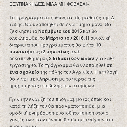
ΕΞΥΠΝΑΚΗΔΕΣ. ΜΙΛΑ ΜΗ ΦΟΒΑΣΑΙ».
Το πρόγραμμα απευθύνεται σε μαθητές της Δ΄
τάξης. Θα υλοποιηθεί σε ένα τμήμα μόνο. Θα
ξεκινήσει το
Νοέμβριο του 2015
και θα
ολοκληρωθεί το
Μάρτιο του 2016
. Η συνολική
διάρκεια του προγράμματος θα είναι
10
συναντήσεις
(
2 μηνιαίως
ανά
δεκαπενθήμερο),
2 διδακτικών ωρών
για κάθε
εργαστήριο. Το πρόγραμμα θα υλοποιηθεί
σε
ένα σχολείο
της πόλης του Αγρινίου. Η επιλογή
θα γίνει
με κλήρωση
με το πέρας της
ημερομηνίας υποβολής των αιτήσεων.
Πριν την έναρξη του προγράμματος όπως και
κατά τη λήξη του θα πραγματοποιηθεί μια
ομαδική ενημέρωση-ευαισθητοποίηση στους
γονείς των παιδιών που θα συμμετάσχουν στο
πρόγραμμα.