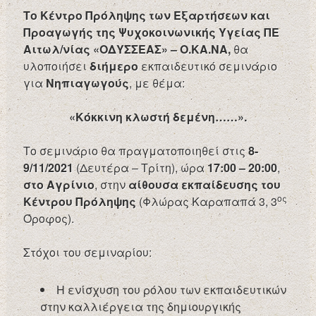
Το Κέντρο Πρόληψης των Εξαρτήσεων και
Προαγωγής της Ψυχοκοινωνικής Υγείας ΠΕ
Αιτωλ/νίας «ΟΔΥΣΣΕΑΣ» – Ο.ΚΑ.ΝΑ,
θα
υλοποιήσει
διήμερο
εκπαιδευτικό σεμινάριο
για
Νηπιαγωγούς
, με θέμα:
«Κόκκινη κλωστή δεμένη……».
Το σεμινάριο θα πραγματοποιηθεί στις
8-
9/11/2021
(Δευτέρα – Τρίτη), ώρα
17:00 – 20:00
,
στο Αγρίνιο
, στην
αίθουσα εκπαίδευσης του
ος
Κέντρου Πρόληψης
(Φλώρας Καραπαπά 3, 3
Όροφος).
Στόχοι του σεμιναρίου:
Η ενίσχυση του ρόλου των εκπαιδευτικών
στην καλλιέργεια της δημιουργικής