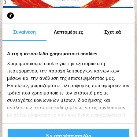
Συναίνεση
Λεπτομέρειες
Σχετικά
Εργαστήρια Τέχνης “ΙΘΑΚΕΣ”
Αυτή η ιστοσελίδα χρησιμοποιεί cookies
Χρησιμοποιούμε cookie για την εξατομίκευση
περιεχομένου, την παροχή λειτουργιών κοινωνικών
μέσων και την ανάλυση της επισκεψιμότητάς μας.
Επιπλέον, μοιραζόμαστε πληροφορίες που αφορούν τον
τρόπο που χρησιμοποιείτε τον ιστότοπό μας με
συνεργάτες κοινωνικών μέσων, διαφήμισης και
αναλύσεων, οι οποίοι ενδεχομένως να τις συνδυάσουν
με άλλες πληροφορίες που τους έχετε παραχωρήσει ή
τις οποίες έχουν συλλέξει σε σχέση με την από μέρους
σας χρήση των υπηρεσιών τους.
Να επιτρέπονται όλα