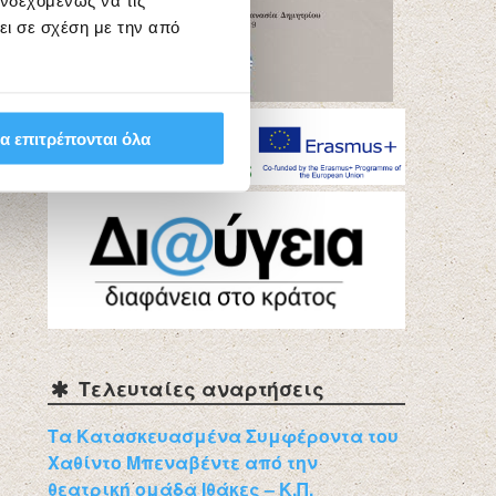
ενδεχομένως να τις
ει σε σχέση με την από
α επιτρέπονται όλα
Τελευταίες αναρτήσεις
Τα Κατασκευασμένα Συμφέροντα του
Χαθίντο Μπεναβέντε από την
θεατρική ομάδα Ιθάκες – Κ.Π.