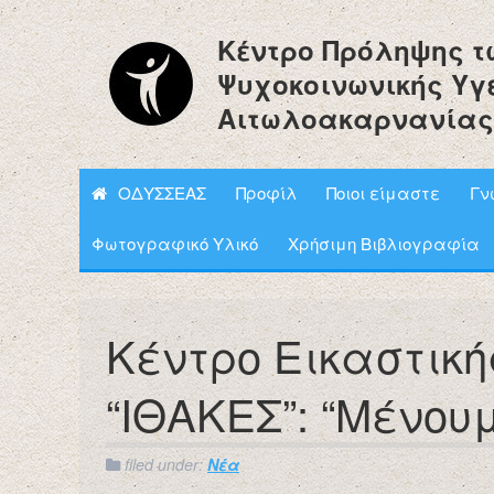
Κέντρο Πρόληψης τ
Ψυχοκοινωνικής Υγ
Αιτωλοακαρνανίας
ΟΔΥΣΣΕΑΣ
Προφίλ
Ποιοι είμαστε
Γν
Φωτογραφικό Υλικό
Χρήσιμη Βιβλιογραφία
Κέντρο Εικαστικ
“ΙΘΑΚΕΣ”: “Μένουμ
filed under:
Νέα