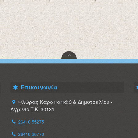
Επικοινωνία
Φλώρας Καραπαπά 3 & Δημοτσελίου -
Αγρίνιο Τ.Κ. 30131
26410 55275
26410 28770