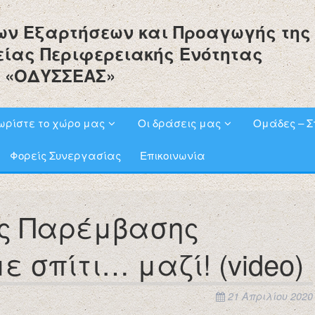
ων Εξαρτήσεων και Προαγωγής της
είας Περιφερειακής Ενότητας
 «ΟΔΥΣΣΕΑΣ»
ωρίστε το χώρο μας
Οι δράσεις μας
Ομάδες – Σ
Φορείς Συνεργασίας
Επικοινωνία
ής Παρέμβασης
ε σπίτι… μαζί! (video)
21 Απριλίου 2020