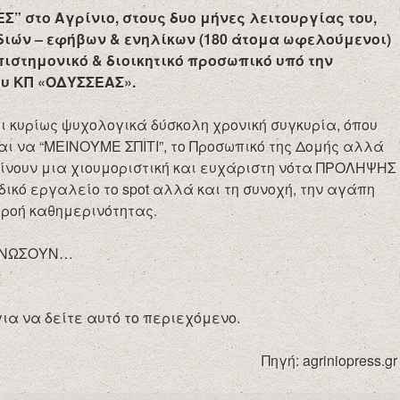
” στο Αγρίνιο, στους δυο μήνες λειτουργίας του,
διών – εφήβων & ενηλίκων (180 άτομα ωφελούμενοι)
πιστημονικό & διοικητικό προσωπικό υπό την
ου ΚΠ «ΟΔΥΣΣΕΑΣ».
ι κυρίως ψυχολογικά δύσκολη χρονική συγκυρία, όπου
αι να “ΜΕΙΝΟΥΜΕ ΣΠΙΤΙ”, το Προσωπικό της Δομής αλλά
 δίνουν μια χιουμοριστική και ευχάριστη νότα ΠΡΟΛΗΨΗΣ
κό εργαλείο τo spot αλλά και τη συνοχή, την αγάπη
 ροή καθημερινότητας.
 ΕΝΩΣΟΥΝ…
για να δείτε αυτό το περιεχόμενο.
Πηγή: agriniopress.gr