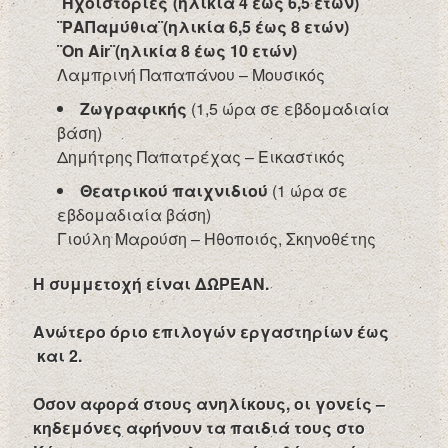
¨Ηχοϊστορίες¨(ηλικία 4 έως 6,5 ετών)
¨ΡΑΠαμύθια¨(ηλικία 6,5 έως 8 ετών)
¨
On
Air
¨(ηλικία 8 έως 10 ετών)
Λαμπρινή Παπαπάνου – Μουσικός
Ζωγραφικής
(1,5 ώρα σε εβδομαδιαία
βάση)
Δημήτρης Παπατρέχας – Εικαστικός
Θεατρικού παιχνιδιού
(1 ώρα σε
εβδομαδιαία βάση)
Γιούλη Μαρούση – Ηθοποιός, Σκηνοθέτης
Η συμμετοχή είναι ΔΩΡΕΑΝ.
Ανώτερο όριο επιλογών εργαστηρίων έως
και 2.
Όσον αφορά στους ανηλίκους, οι γονείς –
κηδεμόνες αφήνουν τα παιδιά τους στο