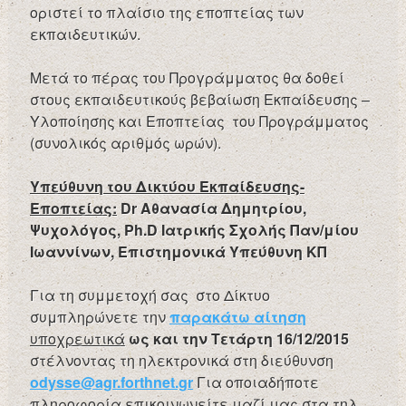
οριστεί το πλαίσιο της εποπτείας των
εκπαιδευτικών.
Μετά το πέρας του Προγράμματος θα δοθεί
στους εκπαιδευτικούς βεβαίωση Εκπαίδευσης –
Υλοποίησης και Εποπτείας του Προγράμματος
(συνολικός αριθμός ωρών).
Υπεύθυνη του Δικτύου Εκπαίδευσης-
Εποπτείας:
Dr
Αθανασία Δημητρίου,
Ψυχολόγος,
Ph
.
D
Ιατρικής Σχολής Παν/μίου
Ιωαννίνων, Επιστημονικά Υπεύθυνη ΚΠ
Για τη συμμετοχή σας στο Δίκτυο
συμπληρώνετε την
παρακάτω αίτηση
υποχρεωτικά
ως και την Τετάρτη 16/12/2015
στέλνοντας τη ηλεκτρονικά στη διεύθυνση
odysse@agr.forthnet.gr
Για οποιαδήποτε
πληροφορία επικοινωνείτε μαζί μας στα τηλ.