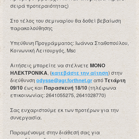
σειρά προτεραιότητας)
Στο τέλος του σεμιναρίου θα δοθεί βεβαίωση
παρακολούθησης
Υπεύθυνη Προγράμματος: Ιωάννα Σταθοπούλου,
Κοινωνική Λειτουργός, Msc
Αιτήσεις μπορείτε να στέλνετε
MONO
HΛΕΚΤΡΟΝΙΚΑ
, (
κατεβάστε την αίτηση
) στην
διεύθυνση
odysse@agr.forthnet.gr
από
Τετάρτη
09/10
έως και
Παρασκευή 18/10
(τηλέφωνα
επικοινωνίας: 2641055275, 2641028770)
Σας ευχαριστούμε εκ των προτέρων για την
συνεργασία.
Παραμένουμε στην διάθεσή σας για