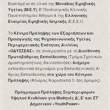
Βασισμένο σε υλικό της
Μονάδας Εφηβικής
Υγείας (Μ.Ε.Υ)
, Β’ Παιδιατρικής Κλινικής
Πανεπιστημίου Αθηνών & της
Ελληνικής
Εταιρίας Εφηβικής Ιατρικής
(Ε.Ε.Ε.Ι.)
Το
Κέντρο Πρόληψης των Εξαρτήσεων και
Προαγωγής της Ψυχοκοινωνικής Υγείας
Περιφερειακής Ενότητας Αιτ/νίας
«ΟΔΥΣΣΕΑΣ»
, σε συνεργασία με τη
Διεύθυνση
Πρωτοβάθμιας Εκπαίδευσης
(Τμήμα Σχολικών
Δραστηριοτήτων), θα υλοποιήσει
διήμερο
εκπαιδευτικό σεμινάριο για Εκπαιδευτικούς Α/
θμιας Εκπαίδευσης
στο χώρο του Κέντρου
Πρόληψης
(Φλώρας Καραπαπά 3 -3ος όροφος).
Πρόγραμμα Πρόληψης Συμπεριφορών
Υψηλού Κινδύνου για Μαθητές Δ’, Ε’ και ΣΤ’
Δημοτικού «YouthPower»