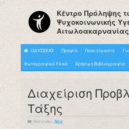
Κέντρο Πρόληψης τ
Ψυχοκοινωνικής Υγ
Αιτωλοακαρνανίας
ΟΔΥΣΣΕΑΣ
Προφίλ
Ποιοι είμαστε
Γν
Φωτογραφικό Υλικό
Χρήσιμη Βιβλιογραφία
Διαχείριση Προβ
Τάξης
filed under:
Νέα