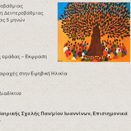
ροβάθμιας
ση Δευτεροβάθμιας
ας 5 μηνών
ης ομάδας – Έκφραση
ραχές στην Εφηβική Ηλικία
Διαδίκτυο
Ιατρικής Σχολής Παν/μίου Ιωαννίνων, Επιστημονικά
»