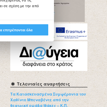
ενδεχομένως να τις
ει σε σχέση με την από
α επιτρέπονται όλα
Τελευταίες αναρτήσεις
Τα Κατασκευασμένα Συμφέροντα του
Χαθίντο Μπεναβέντε από την
θεατρική ομάδα Ιθάκες – Κ.Π.