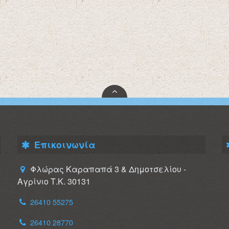
Επικοινωνία
Φλώρας Καραπαπά 3 & Δημοτσελίου -
Αγρίνιο Τ.Κ. 30131
26410 55275
26410 28770