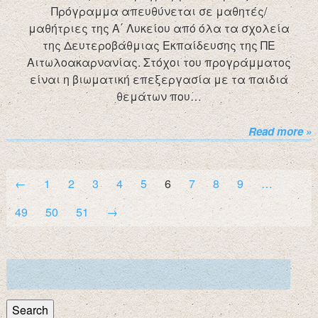
Πρόγραμμα απευθύνεται σε μαθητές/
μαθήτριες της Α΄ Λυκείου από όλα τα σχολεία
της Δευτεροβάθμιας Εκπαίδευσης της ΠΕ
Αιτωλοακαρνανίας. Στόχοι του προγράμματος
είναι η βιωματική επεξεργασία με τα παιδιά
θεμάτων που…
Read more »
←
1
2
3
4
5
6
7
8
9
…
49
50
51
→
Search
for:
Search