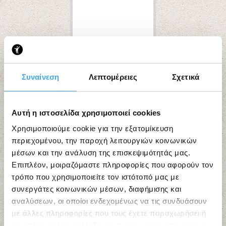
Το Κέντρο Πρόληψης των Εξαρτήσεων &
Συναίνεση
Λεπτομέρειες
Σχετικά
Προαγωγής της Ψυχοκοινωνικής Υγείας ΠΕ
Αιτωλ/νίας «ΟΔΥΣΣΕΑΣ» – Ο.ΚΑ.ΝΑ, για το
τρέχον έτος 2024-25, θα υλοποιήσει: ΤΟ
Αυτή η ιστοσελίδα χρησιμοποιεί cookies
ΠΡΟΓΡΑΜΜΑ ΒΡΑΧΕΩΝ ΣΥΝΑΝΤΗΣΕΩΝ
Χρησιμοποιούμε cookie για την εξατομίκευση
ΓΟΝΕΩΝ: ‘γρίφοι παιδιών & γονιών’ Το
περιεχομένου, την παροχή λειτουργιών κοινωνικών
πρόγραμμα θα υλοποιηθεί σε όσες Σχολικές
μέσων και την ανάλυση της επισκεψιμότητάς μας.
Μονάδες Πρωτοβάθμιας Εκπαίδευσης, Τυπικής
Επιπλέον, μοιραζόμαστε πληροφορίες που αφορούν τον
& Ειδικής Αγωγής της ΠΕ Αιτωλ/νίας, το
τρόπο που χρησιμοποιείτε τον ιστότοπό μας με
επιθυμούν….
συνεργάτες κοινωνικών μέσων, διαφήμισης και
αναλύσεων, οι οποίοι ενδεχομένως να τις συνδυάσουν
Read more »
με άλλες πληροφορίες που τους έχετε παραχωρήσει ή
τις οποίες έχουν συλλέξει σε σχέση με την από μέρους