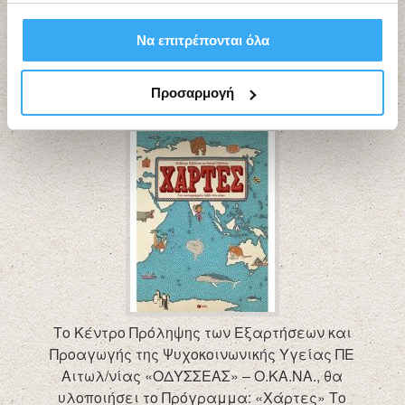
σας χρήση των υπηρεσιών τους.
«Χάρτες»
Να επιτρέπονται όλα
24 Σεπτεμβρίου 2024
Προσαρμογή
filed under:
Νέες Δράσεις 2024 - 2025
Το Κέντρο Πρόληψης των Εξαρτήσεων και
Προαγωγής της Ψυχοκοινωνικής Υγείας ΠΕ
Αιτωλ/νίας «ΟΔΥΣΣΕΑΣ» – Ο.ΚΑ.ΝΑ., θα
υλοποιήσει το Πρόγραμμα: «Χάρτες» Το