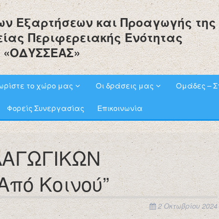
ων Εξαρτήσεων και Προαγωγής της
είας Περιφερειακής Ενότητας
 «ΟΔΥΣΣΕΑΣ»
ωρίστε το χώρο μας
Οι δράσεις μας
Ομάδες – Σ
Φορείς Συνεργασίας
Επικοινωνία
ΔΑΓΩΓΙΚΩΝ
Από Κοινού”
2 Οκτωβρίου 2024