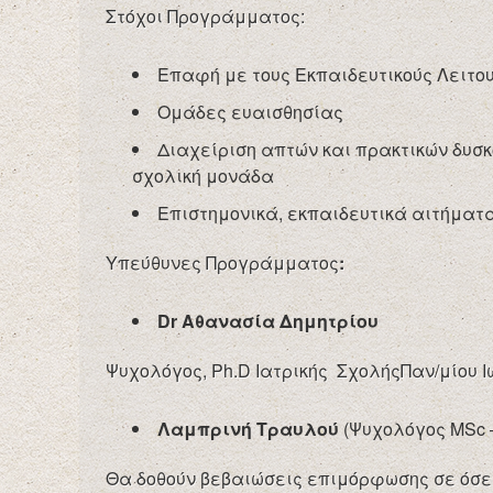
Στόχοι Προγράμματος:
Επαφή με τους Εκπαιδευτικούς Λειτο
Ομάδες ευαισθησίας
Διαχείριση απτών και πρακτικών δυσ
σχολική μονάδα
Επιστημονικά, εκπαιδευτικά αιτήματ
Υπεύθυνες Προγράμματος
:
Dr
Αθανασία Δημητρίου
Ψυχολόγος, Ph.D Ιατρικής ΣχολήςΠαν/μίου 
Λαμπρινή Τραυλού
(Ψυχολόγος MSc 
Θα δοθούν βεβαιώσεις επιμόρφωσης σε όσες