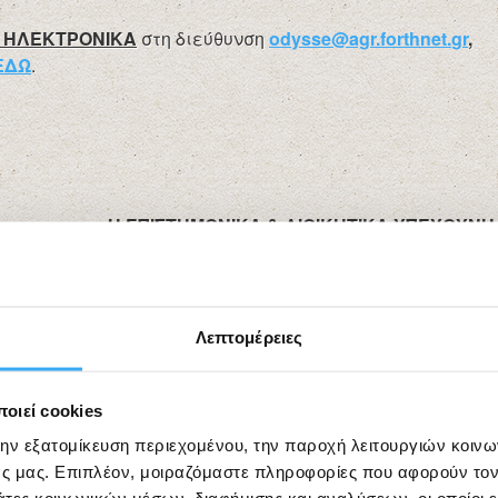
 ΗΛΕΚΤΡΟΝΙΚΑ
στη διεύθυνση
odysse
@
agr
.
forthnet
.
gr
,
ΕΔΩ
.
Η ΕΠΙΣΤΗΜΟΝΙΚΑ & ΔΙΟΙΚΗΤΙΚΑ ΥΠΕΥΘΥΝΗ
Dr Aθανασία Δημητρίου
Λεπτομέρειες
οιεί cookies
την εξατομίκευση περιεχομένου, την παροχή λειτουργιών κοιν
ς μας. Επιπλέον, μοιραζόμαστε πληροφορίες που αφορούν τον