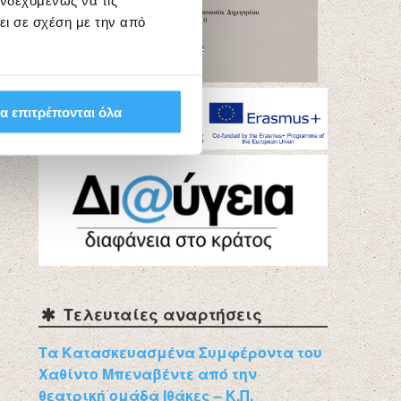
ενδεχομένως να τις
ει σε σχέση με την από
α επιτρέπονται όλα
Τελευταίες αναρτήσεις
Τα Κατασκευασμένα Συμφέροντα του
Χαθίντο Μπεναβέντε από την
θεατρική ομάδα Ιθάκες – Κ.Π.