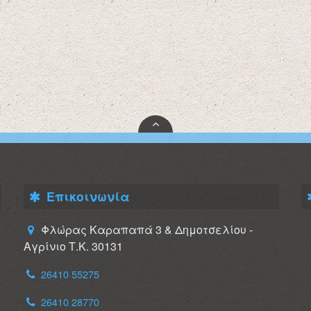
Επικοινωνία
Φλώρας Καραπαπά 3 & Δημοτσελίου -
Αγρίνιο Τ.Κ. 30131
26410 55275
26410 28770