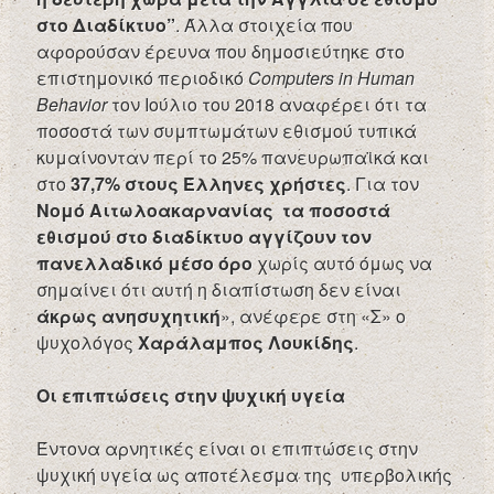
στο Διαδίκτυο”
. Άλλα στοιχεία που
αφορούσαν έρευνα που δημοσιεύτηκε στο
επιστημονικό περιοδικό
Computers in Human
Behavior
τον Ιούλιο του 2018 αναφέρει ότι τα
ποσοστά των συμπτωμάτων εθισμού τυπικά
κυμαίνονταν περί το 25% πανευρωπαϊκά και
στο
37,7% στους Έλληνες χρήστες
. Για τον
Νομό Αιτωλοακαρνανίας
τα ποσοστά
εθισμού στο διαδίκτυο
αγγίζουν τον
πανελλαδικό μέσο όρο
χωρίς αυτό όμως να
σημαίνει ότι αυτή η διαπίστωση δεν είναι
άκρως ανησυχητική
», ανέφερε στη «Σ» ο
ψυχολόγος
Χαράλαμπος Λουκίδης
.
Οι επιπτώσεις στην ψυχική υγεία
Έντονα αρνητικές είναι οι επιπτώσεις στην
ψυχική υγεία ως αποτέλεσμα της υπερβολικής