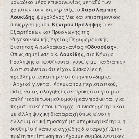
μοναδικό μέσο επικοινωνίας μεταξύ των
χρηστών του», διευκρινίζει ο
Χαράλαμπος
Λουκίδης
, ψυχολόγος Msc και επιστημονικός
συνεργάτης του
Κέντρου Πρόληψης
των
Εξαρτήσεων και Προαγωγής της
Ψυχοκοινωνικής Υγείας Περιφερειακής
Ενότητας Αιτωλοακαρνανίας
«Οδυσσέας».
Όπως σημείωσε ο κ
. Λουκίδης
, στο Κέντρο
Πρόληψης απευθύνονται γονείς με παιδιά που
διαπιστώνεται ότι είχαν δυσκολίες ή
προβλήματα και πριν από την πανδημία.
«Αρχικά γίνεται έρευνα του περιστατικού,
ώστε να αξιολογηθεί εάν πρόκειται για μια
απλή περίπτωση εθισμού ή εάν πρόκειται για
περιστατικό όπου υπάρχει συνοσηρρότητα και
με άλλη ψυχική διαταραχή όπως είναι η
ελλειμματική προσοχή με υπερκινητικότητα, η
δυσθυμία ή κάποια αγχώδης διαταραχή. Στην
πρώτη περίπτωση παρέχουμε συμβουλευτικές