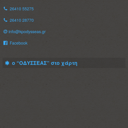
26410 55275
26410 28770
info@kpodysseas.gr
Facebook
ο “ΟΔΥΣΣΕΑΣ” στο χάρτη